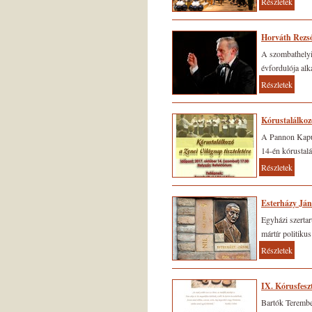
Részletek
Horváth Rezső
A szombathelyi
évfordulója alk
Részletek
Kórustalálkoz
A Pannon Kapu 
14-én kórustalá
Részletek
Esterházy Ján
Egyházi szertar
mártír politiku
Részletek
IX. Kórusfeszt
Bartók Terembe