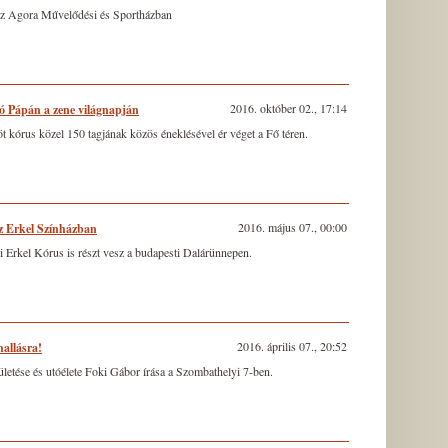
z Agora Művelődési és Sportházban
2016. október 02., 17:14
ó Pápán a zene világnapján
öt kórus közel 150 tagjának közös éneklésével ér véget a Fő téren.
2016. május 07., 00:00
z Erkel Színházban
 Erkel Kórus is részt vesz a budapesti Dalárünnepen.
2016. április 07., 20:52
hallásra!
ületése és utóélete Foki Gábor írása a Szombathelyi 7-ben.