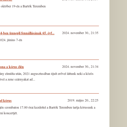
 október 19-én a Bartók Teremben
2024. november 30., 21:35
-ben ünnepli fennállásának 65. évf...
024. június 7-én
2024. november 30., 21:34
lona a kórus élén
y elmúlta után, 2021 augusztusában újult erővel láttunk neki a közös
el a zene szárnyakat ad...
2019. május 20., 22:25
el kórus
jén szombaton 17.00 órai kezdettel a Bartók Teremben tartja kórusunk a
mi koncertjét.