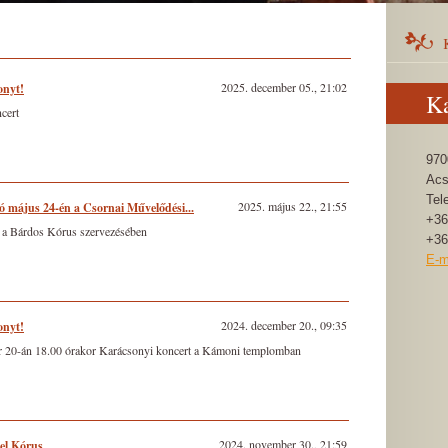
2025. december 05., 21:02
onyt!
Ka
cert
970
Acs
Tel
2025. május 22., 21:55
ó május 24-én a Csornai Művelődési...
+36
 a Bárdos Kórus szervezésében
+36
E-m
2024. december 20., 09:35
onyt!
 20-án 18.00 órakor Karácsonyi koncert a Kámoni templomban
2024. november 30., 21:59
kel Kórus