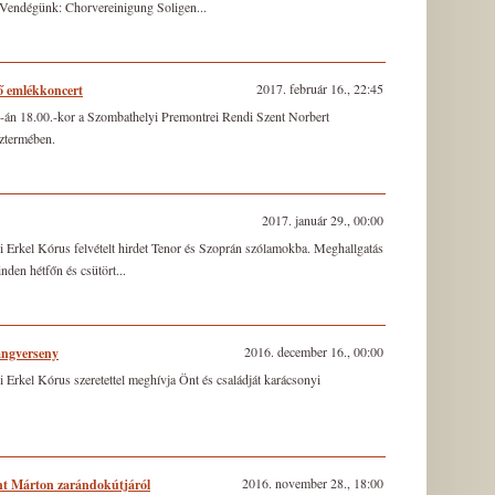
. Vendégünk: Chorvereinigung Soligen...
2017. február 16., 22:45
ő emlékkoncert
-án 18.00.-kor a Szombathelyi Premontrei Rendi Szent Norbert
ztermében.
2017. január 29., 00:00
 Erkel Kórus felvételt hirdet Tenor és Szoprán szólamokba. Meghallgatás
den hétfőn és csütört...
2016. december 16., 00:00
angverseny
Erkel Kórus szeretettel meghívja Önt és családját karácsonyi
2016. november 28., 18:00
ent Márton zarándokútjáról