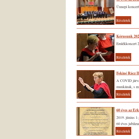
Ünnepi koncert
Részletek
Kórusunk 2024
Emlékkoncert 2
Részletek
Fokiné Rácz I
A COVID járván
munkának, s miv
Részletek
60 éves az Erk
2019. június 1-
60 éves jubileu
Részletek