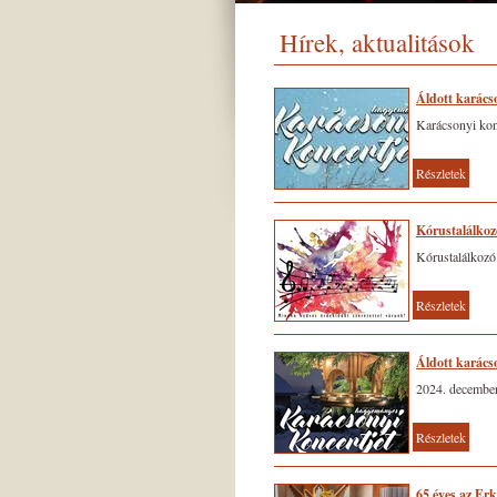
Hírek, aktualitások
Áldott karács
Karácsonyi kon
Részletek
Kórustalálkoz
Kórustalálkozó
Részletek
Áldott karács
2024. december
Részletek
65 éves az Er