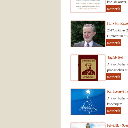
kórusfesztivál
Részletek
Horváth Rezs
2017.március 2
Gimnázium dís
Részletek
Tagfelvétel
A Szombathelyi
próbaidőben min
Részletek
Karácsonyi h
A Szombathelyi 
koncertjére.
Részletek
Felvidék - Sz