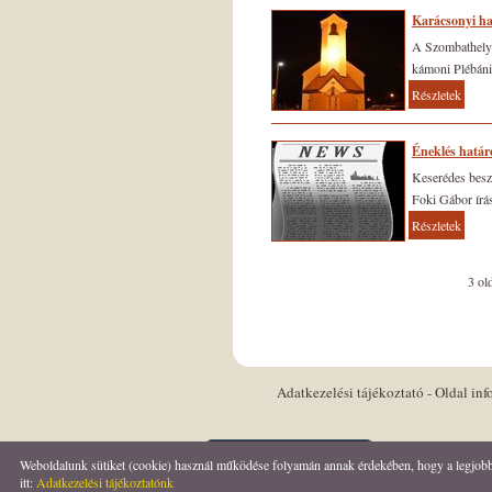
Karácsonyi h
A Szombathelyi
kámoni Plébán
Részletek
Éneklés határ
Keserédes besz
Foki Gábor írá
Részletek
3
old
Adatkezelési tájékoztató
-
Oldal inf
Keresés az oldal tartalmában
Weboldalunk sütiket (cookie) használ működése folyamán annak érdekében, hogy a legjobb fe
itt:
Adatkezelési tájékoztatónk