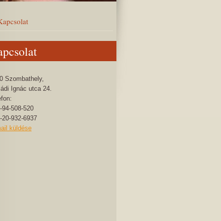
Kapcsolat
pcsolat
0 Szombathely,
ádi Ignác utca 24.
efon:
-94-508-520
-20-932-6937
ail küldése