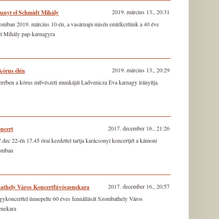
2019. március 13., 20:31
unyt el Schmidt Mihály
lomban 2019. március 10-én, a vasár­napi misén emlékeztünk a 40 éve
t ­Mihály pap-karnagyra
2019. március 13., 20:29
kórus élén
erében a kórus művészeti munkáját Ladvenicza Éva karnagy irányítja.
2017. december 16., 21:26
ncert
ec 22-én 17.45 órai kezdettel tartja karácsonyi koncertjét a kámoni
lomban
2017. december 16., 20:57
athely Város Koncertfúvószenekara
gykoncerttel ünnepelte 60 éves fennállását Szombathely Város
enekara