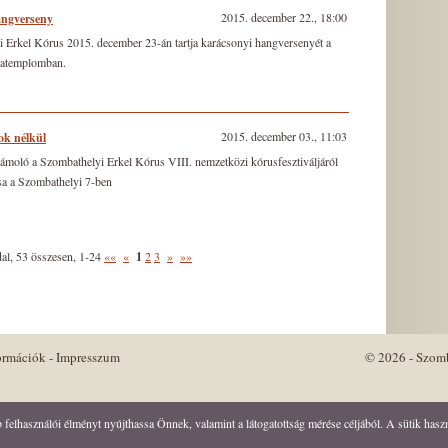
2015. december 22., 18:00
angverseny
 Erkel Kórus 2015. december 23-án tartja karácsonyi hangversenyét a
iatemplomban.
2015. december 03., 11:03
ok nélkül
ámoló a Szombathelyi Erkel Kórus VIII. nemzetközi kórusfesztiváljáról
sa a Szombathelyi 7-ben
al,
53
összesen,
1-24
««
«
1
2
3
»
»»
ormációk
-
Impresszum
© 2026 - Szomb
lhasználói élményt nyújthassa Önnek, valamint a látogatottság mérése céljából. A sütik használ
Keresés