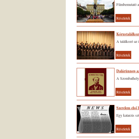
Filmbemutató a
Részletek
Kórustalálkoz
A találkozó az 
Részletek
Dalárünnep a
A Szombathelyi
Részletek
Szerelem első 
Egy katarzis sz
Részletek