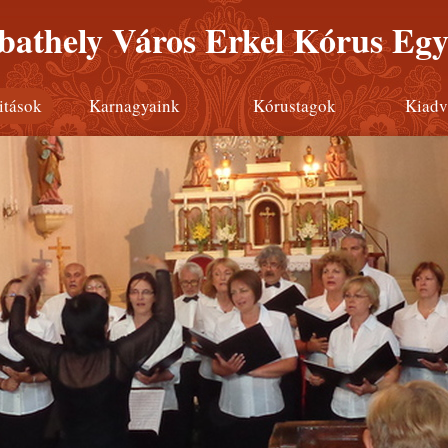
athely Város Erkel Kórus Egy
itások
Karnagyaink
Kórustagok
Kiadv