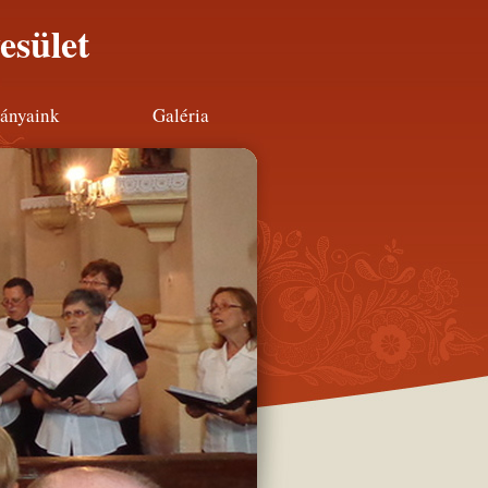
esület
ányaink
Galéria