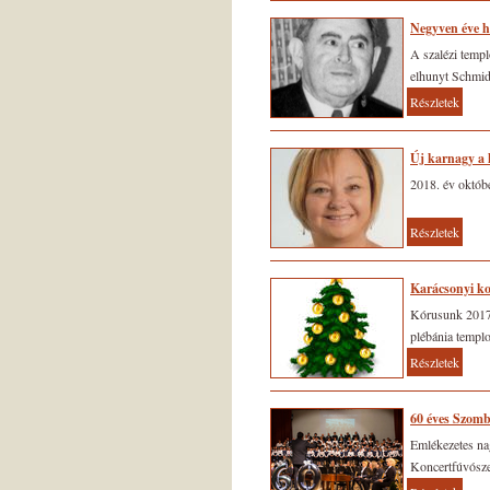
Negyven éve h
A ­szalézi temp
elhunyt Schmid
Részletek
Új karnagy a 
2018. év októb
Részletek
Karácsonyi ko
Kórusunk 2017.d
plébánia temp
Részletek
60 éves Szomb
Emlékezetes na
Koncertfúvósz