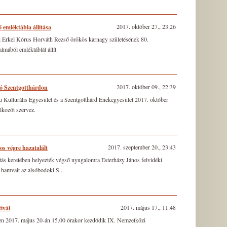
2017. október 27., 23:26
 emléktábla állítása
 Erkel Kórus Horváth Rezső örökös karnagy születésének 80.
almából emléktáblát állít
2017. október 09., 22:39
ó Szentgotthárdon
Kulturális Egyesület és a Szentgotthárd Énekegyesület 2017. október
lkozót szervez.
2017. szeptember 20., 23:43
os végre hazatalált
tás keretében helyezték végső nyugalomra Esterházy János felvidéki
s hamvait az alsóbodoki S...
2017. május 17., 11:48
ivál
n 2017. május 20-án 15.00 órakor kezdődik IX. Nemzetközi