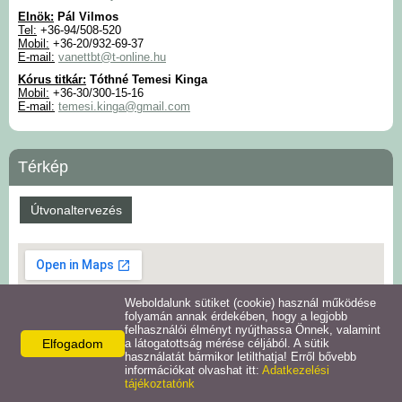
Elnök:
Pál Vilmos
Tel:
+36-94/508-520
Mobil:
+36-20/932-69-37
E-mail:
vanettbt@t-online.hu
Kórus titkár:
Tóthné Temesi Kinga
Mobil:
+36-30/300-15-16
E-mail:
temesi.kinga@gmail.com
Térkép
Útvonaltervezés
Weboldalunk sütiket (cookie) használ működése
folyamán annak érdekében, hogy a legjobb
felhasználói élményt nyújthassa Önnek, valamint
Elfogadom
a látogatottság mérése céljából. A sütik
használatát bármikor letilthatja! Erről bővebb
információkat olvashat itt:
Adatkezelési
tájékoztatónk