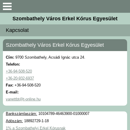
Keresés
Szombathely Város Erkel Kórus Egyesület
Bemutatkozás
Kapcsolat
Hírek, aktualitások
Szombathely Város Erkel Kórus Egyesület
Karnagyaink
Cím:
9700 Szombathely, Acsádi Ignác utca 24.
Telefon:
Kórustagok
+36-94-508-520
+36-20-932-6937
Kiadványaink
Fax:
+36-94-508-520
E-mail:
vanettbt@t-online.hu
Galéria
Bankszámlaszám:
10104789-46463900-01000007
Kapcsolat
Adószám:
18892729-1-18
1% a Szombathelyi Erkel Kórusnak