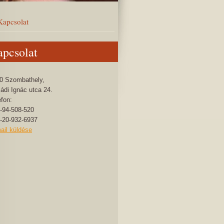
Kapcsolat
pcsolat
0 Szombathely,
ádi Ignác utca 24.
efon:
-94-508-520
-20-932-6937
ail küldése