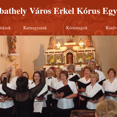
athely Város Erkel Kórus Egy
itások
Karnagyaink
Kórustagok
Kiadv