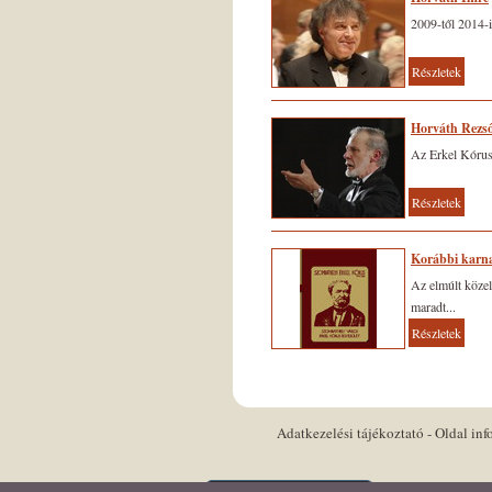
2009-től 2014-
Részletek
Horváth Rezső
Az Erkel Kórus
Részletek
Korábbi karn
Az elmúlt közel
maradt...
Részletek
Adatkezelési tájékoztató
-
Oldal inf
Keresés az oldal tartalmában