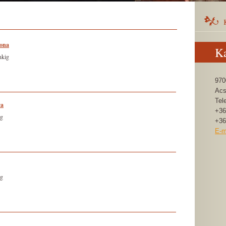
lona
Ka
nkig
970
Acs
Tel
va
+36
ig
+36
E-m
ig