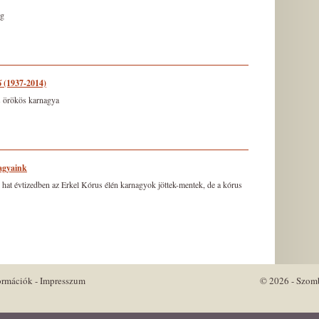
ig
 (1937-2014)
 örökös karnagya
agyaink
 hat évtizedben az Erkel Kórus élén karnagyok jöttek-mentek, de a kórus
ormációk
-
Impresszum
© 2026 - Szomb