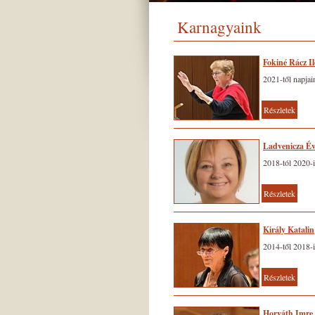
Karnagyaink
Fokiné Rácz I
2021-től napjai
Részletek
Ladvenicza É
2018-tól 2020-
Részletek
Király Katalin
2014-től 2018-
Részletek
Horváth Imre