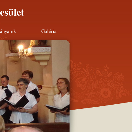
esület
ányaink
Galéria