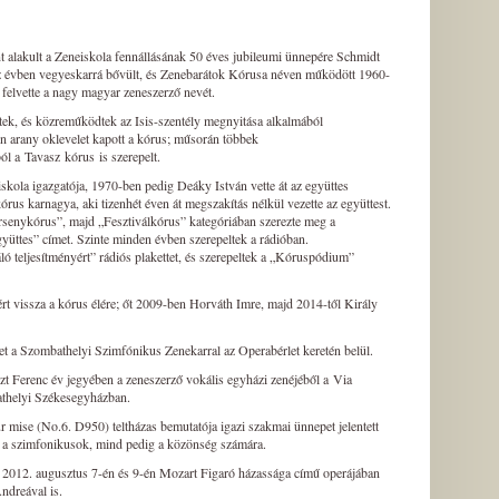
 alakult a Zeneiskola fennállásának 50 éves jubileumi ünnepére Schmidt
z évben vegyeskarrá bővült, és Zenebarátok Kórusa néven működött 1960-
 felvette a nagy magyar zeneszerző nevét.
tek, és közreműködtek az Isis-szentély megnyitása alkalmából
n arany oklevelet kapott a kórus; műsorán többek
 a Tavasz kórus is szerepelt.
skola igazgatója, 1970-ben pedig Deáky István vette át az együttes
kórus karnagya, aki tizenhét éven át megszakítás nélkül vezette az együttest.
rsenykórus”, majd „Fesztiválkórus” kategóriában szerezte meg a
yüttes” címet. Szinte minden évben szerepeltek a rádióban.
ló teljesítményért” rádiós plakettet, és szerepeltek a „Kóruspódium”
t vissza a kórus élére; őt 2009-ben Horváth Imre, majd 2014-től Király
 a Szombathelyi Szimfónikus Zenekarral az Operabérlet keretén belül.
szt Ferenc év jegyében a zeneszerző vokális egyházi zenéjéből a Via
athelyi Székesegyházban.
 mise (No.6. D950) teltházas bemutatója igazi szakmai ünnepet jelentett
 a szimfonikusok, mind pedig a közönség számára.
l 2012. augusztus 7-én és 9-én Mozart Figaró házassága című operájában
ndreával is.