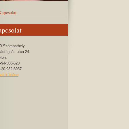
Kapcsolat
pcsolat
0 Szombathely,
ádi Ignác utca 24.
efon:
-94-508-520
-20-932-6937
ail küldése