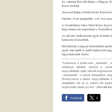
fia, valamint
Horváth Balázs
, a Magyar Ál
Rezső unokája.
Tavasszal Baján a Pünkösdváró Kórusfeszt
Október 19-én
ünnepeltük a 65. éves kór
A Szombathely Város Erkel Kórus Egyesül
hagyományosan megrendezi a Nemzetközi 
Az adventi várakozásunk egyik örömteli 
karácsonyi
koncertünk.
Hitvallásunk a magyar kóruskultúra ápolása
egyik célja újabb és újabb határon túli ma
hagyományaink őrzése.
"
Számomra a próba nem „betanítás”, a 
mindazon titkokba, ame­lyet a zenem
megszólaltatás útján sikerült megismerne
„beavatottak” a művek befogadása, megsz
Természetesen a hiteles megszólaltatás 
elsajátítani. Na de az emberi élet legf
megtisztulás (katarzis) ára.
" (Horváth Re
Facebook
X