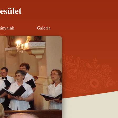
esület
ányaink
Galéria