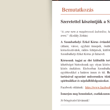
Bemutatkozás
Szeretettel köszöntjük a 
“
A zene nem a magányosok kedvtelése, ha
tenni.
” (Kodály Zoltán)
A Szombathelyi Erkel Kórus évtizedek 
(állami, városi, egyházi ünnepek, önál
kórusfesztiválok, rádiós fellépések, külf
Szombathelyi Erkel Kórus jó hírnevét.
Kórusunk tagjai az élet különféle ter
lehetőséget biztosítsunk egy olyan közös
közös éneklésre. Elsősorban Szombath
együttesekkel a határon innen és túl.
Re
tartásával egyaránt műsorunkra tűzü
spirituálékat és népdalfeldolgozásokat.
Facebook oldalunk:
https://www.facebo
Ismerjen meg bennünket, csatlakozzon
Jó böngészést kívánunk!