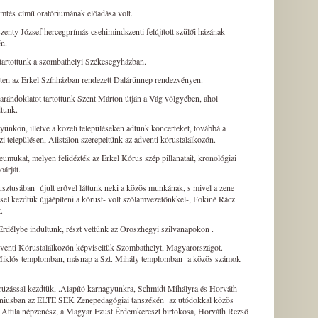
mtés című oratóriumának előadása volt.
ty József hercegprímás csehimindszenti felújított szülői házának
én.
 tartottunk a szombathelyi Székesegyházban.
ten az Erkel Színházban rendezett Dalárünnep rendezvényen.
ándoklatot tartottunk Szent Márton útján a Vág völgyében, ahol
dtunk.
ünkön, illetve a közeli településeken adtunk koncerteket, továbbá a
i településen, Alistálon szerepeltünk az adventi kórustalálkozón.
eumukat, melyen felidézték az Erkel Kórus szép pillanatait, kronológiai
toárját.
sztusában újult erővel láttunk neki a közös munkának, s mivel a zene
ssel kezdtük újjáépíteni a kórust- volt szólamvezetőnkkel-,
Fokiné Rácz
t.
 Erdélybe indultunk, részt vettünk az Oroszhegyi
szilvanapokon .
venti Kórustalálkozón képviseltük Szombathelyt, Magyarországot.
 Miklós templomban, másnap a Szt. Mihály
templomban a közös számok
rúzással kezdtük, .Alapító karnagyunk
ra,
Schmidt Mihályra és Horváth
júniusban az ELTE
SEK
Zenepedagógiai tanszékén az utódokkal közös
Attila népzenész,
a Magyar Ezüst Érdemkereszt birtokosa, Horváth Rezső