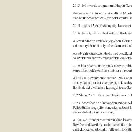
2013. évi kiemelt programunk Haydn Tere
Szeptember 29-én közreműködtünk Mindszen
átadási ünnepségén és a püspöki szentmis
2015. május 15-én jótékonysági koncertet
2016. év májusában részt vettünk Budapes
A Szent Márton emlékév jegyében Kóruszar
valamennyi érintett helyszínen koncertet a
Az adventi várakozás idején megyeszékhely
Szlovákiához tartozó magyarlakta csallóköz
2019-ben sikerrel ünnepelték 60 éves jubil
sorrendben felelevenítve a hatvan év reper
A COVID járvány elmúlta
után, 2021 augu
szárnyakat ad, óriási energiával, lelkesedé
Ilonával,
aki elvállalta a karnagyi teendőke
2022-ben- 20 év után-, nosztalgia körútra
2023. december első hétvégéjén Prágai Ad
Felléptünk a megnyitó koncerten a Szent
eléneklésével zárult a koncert.
A 2024
-es
ünnepi évet márciusban koszo
Rezsőre
emlékeztünk, majd tiszteletükre 
emlékkoncertet adotunk. Fellépett
Horváth 