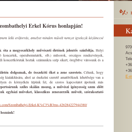
Szombathelyi Erkel Kórus honlapján!
Ka
nem lelki erőforrás, amelyet minden művelt nemzet igyekszik közkinccsé
970
óta a megyeszékhely művészeti életének jelentős színfoltja.
Helyi
Acs
ló koncertek, operabemutatók, stb.) műsorok, országos rendezvények,
Tel
öldi koncertkörutak hoztak számunkra szép sikert, öregbítve városunk és a
+36
+36
ületén dolgoznak, de összeköti őket a zene szeretete.
Célunk, hogy
E-m
ség kialakítására, ahol az énekelni szerető amatőröknek lehetősége van a
elyen és környékén lépünk fel, de szoros kapcsolatot ápolunk más
pertoárunk széles skálán mozog, a művészi igényesség szem előtt
nk egyházi műveket, klasszikus zeneszerzők műveit, szórakoztató
ok.com/Szombathelyi-Erkel-K%C3%B3rus-426284227944380/
 hozzánk!