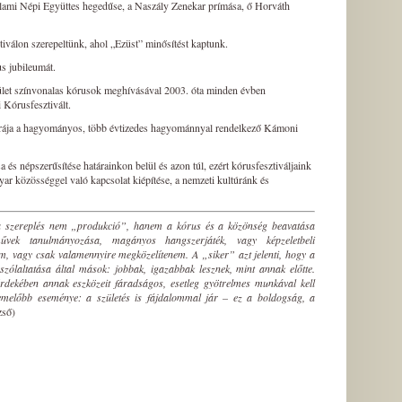
lami Népi Együttes hegedűse, a Naszály Zenekar prímása, ő Horváth
iválon szerepeltünk, ahol „Ezüst” minősítést kaptunk.
us jubileumát.
et színvonalas kórusok meghívásával 2003. óta minden évben
Kórusfesztivált.
órája a hagyományos, több évtizedes hagyománnyal rendelkező Kámoni
 és népszerűsítése határainkon belül és azon túl, ezért kórusfesztiváljaink
gyar közösséggel való kapcsolat kiépítése, a nemzeti kultúránk és
szereplés nem „produk­ció”, hanem a kórus és a közönség beavatása
űvek tanulmányozása, magányos hangszerjáték, vagy képze­letbeli
m, vagy csak valamennyire megközelítenem. A „siker” azt jelenti, hogy a
ólaltatása által má­sok: jobbak, igazabbak lesznek, mint annak előtte.
érdekében annak eszközeit fáradságos, esetleg gyötrelmes munkával kell
elemelőbb eseménye: a születés is fáj­dalommal jár – ez a boldogság, a
zső)