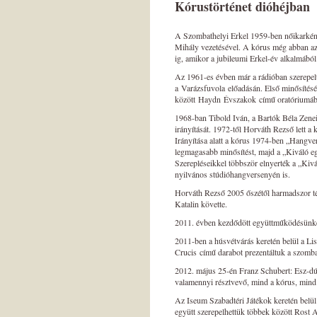
Kórustörténet dióhéjban
A Szombathelyi Erkel 1959-ben nőikarként
Mihály vezetésével. A kórus még abban a
ig, amikor a jubileumi Erkel-év alkalmából
Az 1961-es évben már a rádióban szerepel
a Varázsfuvola előadásán. Első minősítésé
között Haydn Évszakok című oratóriumából
1968-ban Tibold Iván, a Bartók Béla Zenei
irányítását. 1972-től Horváth Rezső lett a 
Irányítása alatt a kórus 1974-ben „Hangve
legmagasabb minősítést, majd a „Kiváló eg
Szerepléseikkel többször elnyerték a „Kivá
nyilvános stúdióhangversenyén is.
Horváth Rezső 2005 őszétől harmadszor tér
Katalin követte.
2011. évben kezdődött együttműködésünket
2011-ben a húsvétvárás keretén belül a Li
Crucis című darabot prezentáltuk a szomb
2012. május 25-én Franz Schubert: Esz-dúr
valamennyi résztvevő, mind a kórus, mind
Az Iseum Szabadtéri Játékok keretén belü
együtt szerepelhettük többek között Rost A