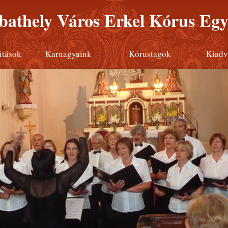
athely Város Erkel Kórus Egy
itások
Karnagyaink
Kórustagok
Kiadv