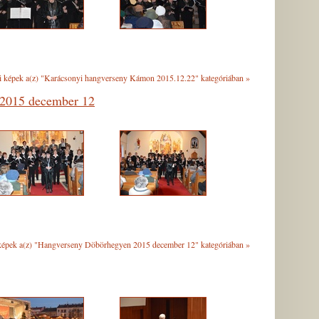
i képek a(z) "Karácsonyi hangverseny Kámon 2015.12.22" kategóriában
»
2015 december 12
képek a(z) "Hangverseny Döbörhegyen 2015 december 12" kategóriában
»