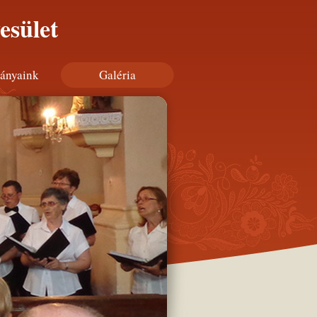
esület
ányaink
Galéria