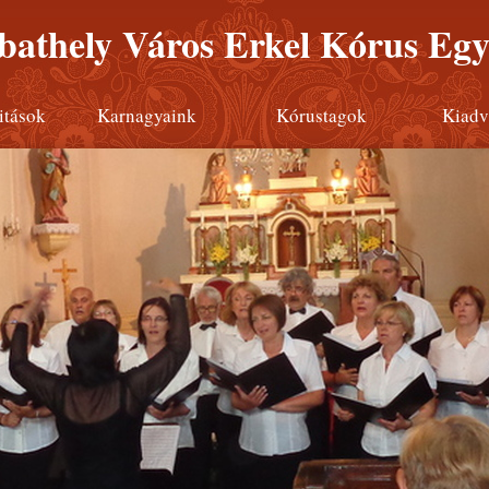
athely Város Erkel Kórus Egy
itások
Karnagyaink
Kórustagok
Kiadv