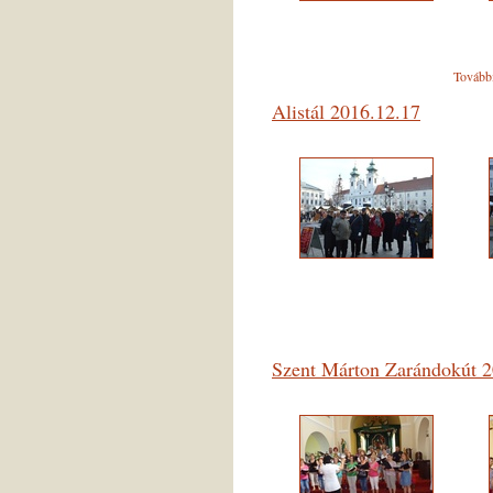
Tovább
Alistál 2016.12.17
Szent Márton Zarándokút 20