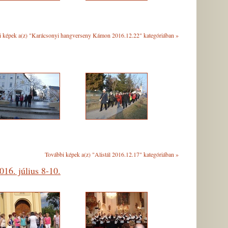
i képek a(z) "Karácsonyi hangverseny Kámon 2016.12.22" kategóriában
»
További képek a(z) "Alistál 2016.12.17" kategóriában
»
16. július 8-10.