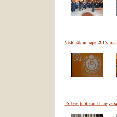
Védőnők ünnepe 2015. máj
55 éves jubileumi hangver