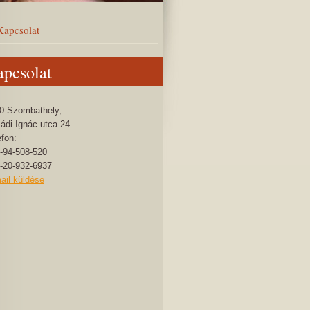
Kapcsolat
pcsolat
0 Szombathely,
ádi Ignác utca 24.
efon:
-94-508-520
-20-932-6937
ail küldése