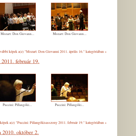
Mozart: Don Giovann...
Mozart: Don Giovann...
vábbi képek a(z) "Mozart: Don Giovanni 2011. április 16." kategóriában
»
 2011. február 19.
Puccini: Pillangóki...
Puccini: Pillangóki...
képek a(z) "Puccini: Pillangókisasszony 2011. február 19." kategóriában
»
 2010. október 2.