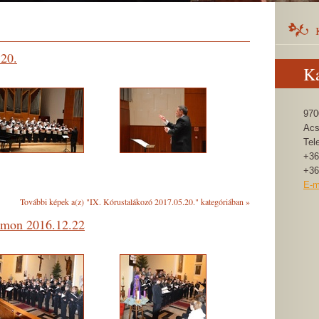
.20.
Ka
970
Acs
Tel
+36
+36
E-m
További képek a(z) "IX. Kórustalákozó 2017.05.20." kategóriában
»
ámon 2016.12.22