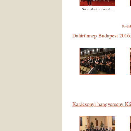
Szent Márton zaránd...
Tovább
Dalárünnep Budapest 2016.
Karácsonyi hangverseny K