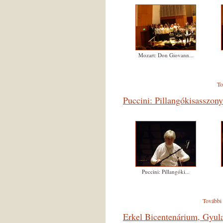
Mozart: Don Giovann...
To
Puccini: Pillangókisasszony
Puccini: Pillangóki...
További 
Erkel Bicentenárium, Gyula