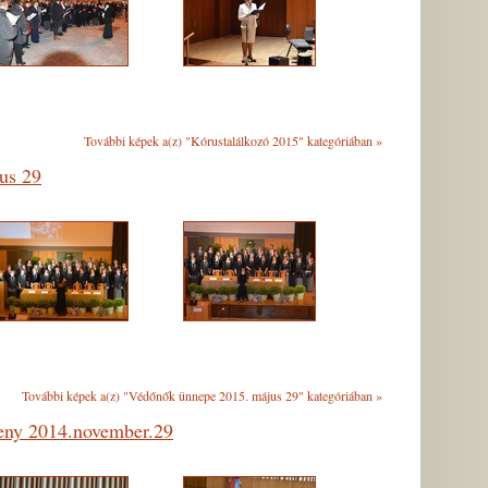
További képek a(z) "Kórustalálkozó 2015" kategóriában
»
us 29
További képek a(z) "Védőnők ünnepe 2015. május 29" kategóriában
»
seny 2014.november.29