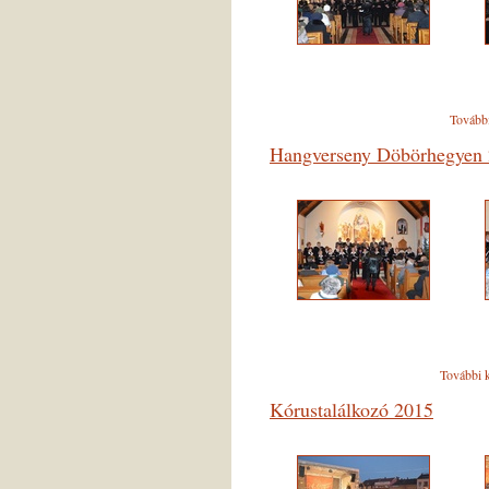
Tovább
Hangverseny Döbörhegyen 
További 
Kórustalálkozó 2015