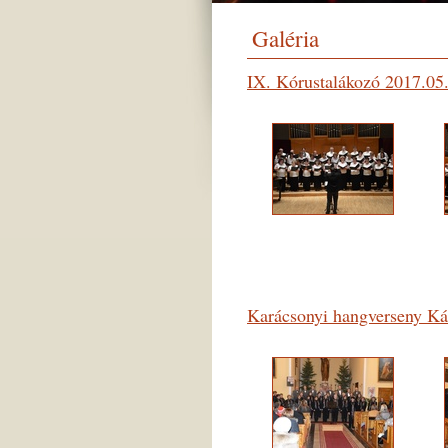
Galéria
IX. Kórustalákozó 2017.05
Karácsonyi hangverseny K