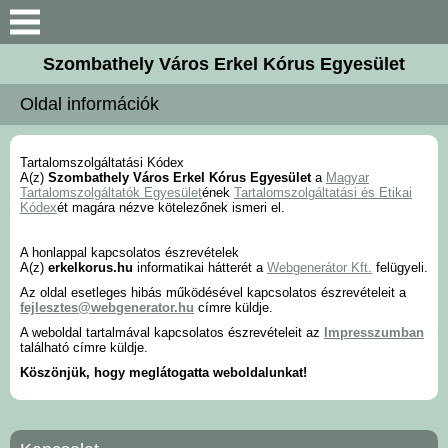
Keresés
Szombathely Város Erkel Kórus Egyesület
Bemutatkozás
Oldal információk
Hírek, aktualitások
Tartalomszolgáltatási Kódex
A(z)
Szombathely Város Erkel Kórus Egyesület
a
Magyar
Karnagyaink
Tartalomszolgáltatók Egyesület
ének
Tartalomszolgáltatási és Etikai
Kódex
ét magára nézve kötelezőnek ismeri el.
Kórustagok
A honlappal kapcsolatos észrevételek
A(z)
erkelkorus.hu
informatikai hátterét a
Webgenerátor Kft.
felügyeli.
Az oldal esetleges hibás működésével kapcsolatos észrevételeit a
Kiadványaink
fejlesztes@webgenerator.hu
címre küldje.
A weboldal tartalmával kapcsolatos észrevételeit az
Impresszumban
Galéria
található címre küldje.
Köszönjük, hogy meglátogatta weboldalunkat!
Kapcsolat