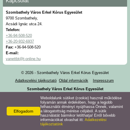
Kapcsolat
Szombathely Város Erkel Kórus Egyesület
9700 Szombathely,
Acsádi Ignác utca 24.
Telefon:
+36-94-508-520
+36-20-932-6937
Fax:
+36-94-508-520
E-mail:
vanettbt@t-online.hu
© 2026 - Szombathely Város Erkel Kórus Egyesület
Adatkezelési tájékoztató
Oldal információk
Impresszum
Szombathely Város Erkel Kórus Egyesület
Weboldalunk sütiket (cookie) használ működése
folyamán annak érdekében, hogy a legjobb
felhasználói élményt nyújthassa Önnek, valamint
Elfogadom
a látogatottság mérése céljából. A sütik
használatát bármikor letilthatja! Erről bővebb
információkat olvashat itt:
Adatkezelési
tájékoztatónk