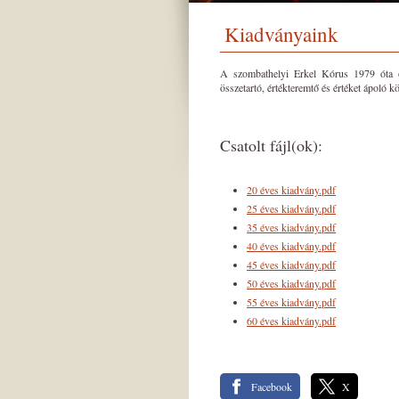
Kiadványaink
A szombathelyi Erkel Kórus 1979 óta öt
összetartó, értékteremtő és értéket ápoló 
Csatolt fájl(ok):
20 éves kiadvány.pdf
25 éves kiadvány.pdf
35 éves kiadvány.pdf
40 éves kiadvány.pdf
45 éves kiadvány.pdf
50 éves kiadvány.pdf
55 éves kiadvány.pdf
60 éves kiadvány.pdf
Facebook
X