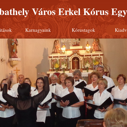
athely Város Erkel Kórus Egy
itások
Karnagyaink
Kórustagok
Kiadv