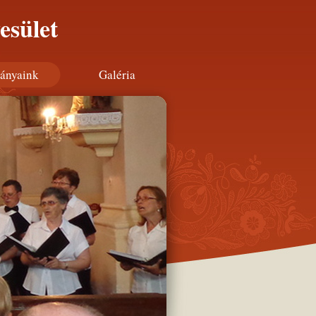
esület
ányaink
Galéria