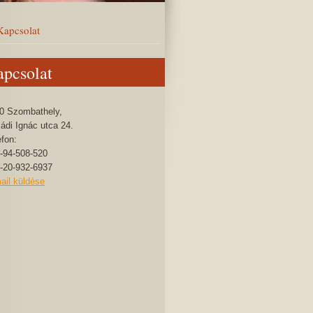
Kapcsolat
pcsolat
0 Szombathely,
ádi Ignác utca 24.
efon:
-94-508-520
-20-932-6937
ail küldése