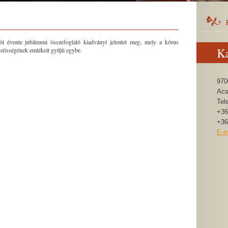
 évente jubileumi összefoglaló kiadványt jelentet meg, mely a kórus
Ka
közösségének emlékeit gyűjti egybe.
970
Acs
Tel
+36
+36
E-m