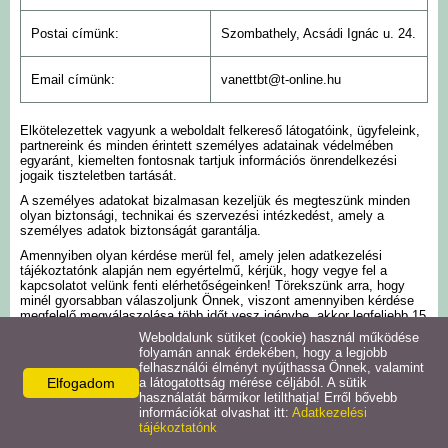
Postai címünk:
Szombathely, Acsádi Ignác u. 24.
Email címünk:
vanettbt@t-online.hu
Elkötelezettek vagyunk a weboldalt felkereső látogatóink, ügyfeleink,
partnereink és minden érintett személyes adatainak védelmében
egyaránt, kiemelten fontosnak tartjuk információs önrendelkezési
jogaik tiszteletben tartását.
A személyes adatokat bizalmasan kezeljük és megteszünk minden
olyan biztonsági, technikai és szervezési intézkedést, amely a
személyes adatok biztonságát garantálja.
Amennyiben olyan kérdése merül fel, amely jelen adatkezelési
tájékoztatónk alapján nem egyértelmű, kérjük, hogy vegye fel a
kapcsolatot velünk fenti elérhetőségeinken! Törekszünk arra, hogy
minél gyorsabban válaszoljunk Önnek, viszont amennyiben kérdése
megfelelő megválaszolása több időt vesz igénybe, akkor legfeljebb 15
napon belül vállaljuk annak megválaszolását.
Weboldalunk sütiket (cookie) használ működése
folyamán annak érdekében, hogy a legjobb
Bármikor kérhet tájékoztatást személyes adatai kezelésével
felhasználói élményt nyújthassa Önnek, valamint
kapcsolatban írásban (emailben, illetve postai címünkre megküldött
Elfogadom
a látogatottság mérése céljából. A sütik
levélben) vagy szóban (telefonon). Felhívjuk a figyelmét, hogy
használatát bármikor letilthatja! Erről bővebb
telefonon történő megkeresése esetén – amennyiben adatkezeléssel
információkat olvashat itt:
Adatkezelési
kapcsolatos igénye indokolja (pl.: adatainak törlését kéri) –, akkor
tájékoztatónk
azonosítanunk kell abból a célból, hogy jogosult-e a kérésre, mielőtt
teljesítjük azt. Ha az azonosítás nem lehetséges, akkor kizárólag