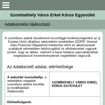
Keresés
Szombathely Város Erkel Kórus Egyesület
Bemutatkozás
Adatkezelési tájékoztató
Hírek, aktualitások
A személyes adatok kezelésével összefüggő tevékenységeinket az új
Európai Uniós általános adatvédelmi rendeletben (GDPR: General
Karnagyaink
Data Protection Regulation) kötelezően előírt és alkalmazandó
szabályok tekintetében felülvizsgáltuk és elkötelezettek vagyunk
aziránt, hogy az abban, valamint a hazai hatályos jogszabályokban
meghatározott követelményeknek megfelelően végezzük.
Kórustagok
Az Adatkezelő adatai, elérhetősége
Kiadványaink
A weboldal üzemeltetője
, a
weboldalon megadott
Galéria
SZOMBATHELY VÁROS ERKEL
személyes adatok kezelője
KÓRUS EGYESÜLET
(a továbbiakban:
Adatkezelő):
Kapcsolat
Elérhetőségeink: