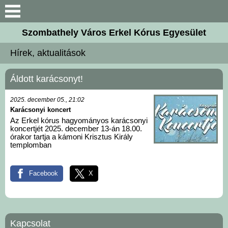
Keresés
Szombathely Város Erkel Kórus Egyesület
Bemutatkozás
Hírek, aktualitások
Hírek, aktualitások
Áldott karácsonyt!
Karnagyaink
2025. december 05., 21:02
Karácsonyi koncert
Az Erkel kórus hagyományos karácsonyi
Kórustagok
koncertjét 2025. december 13-án 18.00.
órakor tartja a kámoni Krisztus Király
templomban
Kiadványaink
Facebook
X
Galéria
Kapcsolat
Kapcsolat