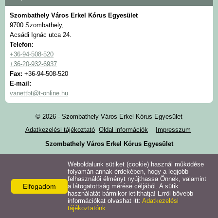
Szombathely Város Erkel Kórus Egyesület
9700 Szombathely,
Acsádi Ignác utca 24.
Telefon:
+36-94-508-520
+36-20-932-6937
Fax:
+36-94-508-520
E-mail:
vanettbt@t-online.hu
© 2026 - Szombathely Város Erkel Kórus Egyesület
Adatkezelési tájékoztató
Oldal információk
Impresszum
Szombathely Város Erkel Kórus Egyesület
Weboldalunk sütiket (cookie) használ működése
folyamán annak érdekében, hogy a legjobb
felhasználói élményt nyújthassa Önnek, valamint
Elfogadom
a látogatottság mérése céljából. A sütik
használatát bármikor letilthatja! Erről bővebb
információkat olvashat itt:
Adatkezelési
tájékoztatónk