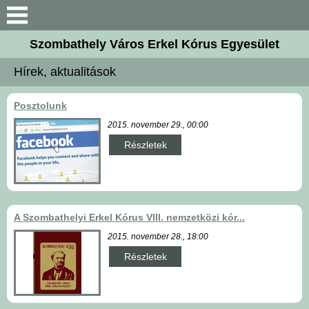
Keresés
Szombathely Város Erkel Kórus Egyesület
Bemutatkozás
Hírek, aktualitások
Hírek, aktualitások
Posztolunk
2015. november 29., 00:00
Karnagyaink
Részletek
Kórustagok
Kiadványaink
A Szombathelyi Erkel Kórus VIII. nemzetközi kór...
2015. november 28., 18:00
Galéria
Részletek
Kapcsolat