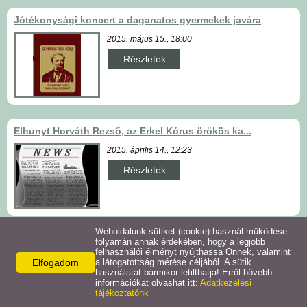
Jótékonysági koncert a daganatos gyermekek javára
2015. május 15., 18:00
Részletek
Elhunyt Horváth Rezső, az Erkel Kórus örökös ka...
2015. április 14., 12:23
Részletek
Weboldalunk sütiket (cookie) használ működése
Emlékkoncert Horváth Rezső karnagy és pedagógus...
folyamán annak érdekében, hogy a legjobb
felhasználói élményt nyújthassa Önnek, valamint
2015. március 19., 18:00
Elfogadom
a látogatottság mérése céljából. A sütik
használatát bármikor letilthatja! Erről bővebb
Részletek
információkat olvashat itt:
Adatkezelési
tájékoztatónk