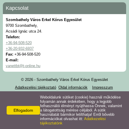
Kapcsolat
Szombathely Város Erkel Kórus Egyesület
9700 Szombathely,
Acsádi Ignác utca 24.
Telefon:
+36-94-508-520
+36-20-932-6937
Fax:
+36-94-508-520
E-mail:
vanettbt@t-online.hu
© 2026 - Szombathely Város Erkel Kórus Egyesület
Adatkezelési tájékoztató
Oldal információk
Impresszum
Szombathely Város Erkel Kórus Egyesület
Weboldalunk sütiket (cookie) használ működése
folyamán annak érdekében, hogy a legjobb
felhasználói élményt nyújthassa Önnek, valamint
Elfogadom
a látogatottság mérése céljából. A sütik
használatát bármikor letilthatja! Erről bővebb
információkat olvashat itt:
Adatkezelési
tájékoztatónk