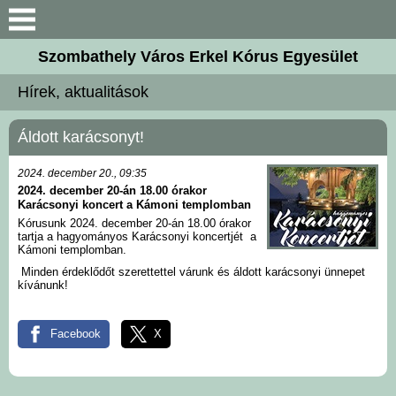
Keresés
Szombathely Város Erkel Kórus Egyesület
Bemutatkozás
Hírek, aktualitások
Hírek, aktualitások
Áldott karácsonyt!
Karnagyaink
2024. december 20., 09:35
2024. december 20-án 18.00 órakor
Karácsonyi koncert a Kámoni templomban
Kórustagok
Kórusunk 2024. december 20-án 18.00 órakor
tartja a hagyományos Karácsonyi koncertjét a
Kámoni templomban.
Kiadványaink
Minden érdeklődőt szerettettel várunk és áldott karácsonyi ünnepet
kívánunk!
Galéria
Facebook
X
Kapcsolat