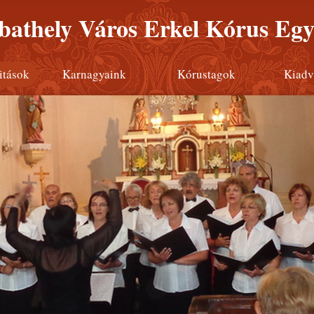
athely Város Erkel Kórus Egy
itások
Karnagyaink
Kórustagok
Kiadv