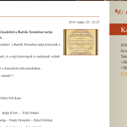
2019. május 20., 22:25
Ka
i kezdettel a Bartók Teremben tartja
t.
ezdettel a Bartók Teremben tartja kórusunk a
970
Acs
nek, és a régi kórustagok is énekelnek velünk
Tel
+36
tó a Zeneiskola előcsarnokában.
+36
E-m
l várunk!!!
 Erkel Női Kara
 delle cime
ja II.felv. - Foki Dániel
a – Pintér Dömötör – Erkel Férfikar