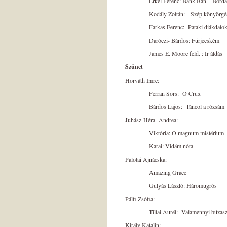
Erkel Ferenc: Bánk Bán – Bordal - 
Kodály Zoltán: Szép könyörgé
Farkas Ferenc: Pataki diákda
Daróczi- Bárdos: Fürjecs
James E. Moore feld. : Ír ál
Szünet
Horváth Imre:
Ferran Sors: O Crux
Bárdos Lajos: Táncol a rózsá
Juhász-Héra Andrea:
Viktória: O magnum mist
Karai: Vidám nóta
Palotai Ajnácska:
Amazing Gr
Gulyás László: Háro
Pálfi Zsófia:
Tillai Aurél: Valamennyi bú
Király Katalin: