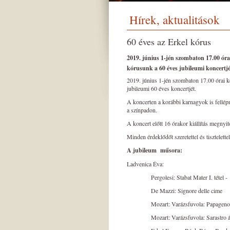
Hírek, aktualitások
60 éves az Erkel kórus
2019. június 1-jén szombaton 17.00 óra
kórusunk a 60 éves jubileumi koncertjé
2019. június 1-jén szombaton 17.00 órai k
jubileumi 60 éves koncertjét.
A koncerten a korábbi karnagyok is fellép
a színpadon.
A koncert előtt 16 órakor kiállítás megnyi
Minden érdeklődőt szeretettel és tisztelette
A jubileum műsora:
Ladvenica Éva:
Pergolesi: Stabat Mater I. tétel -
De Mazzi: Signore
Mozart: Varázsfuvola: Papageno áriá
Mozart: Varázsfuvola: Sarastro áriáj