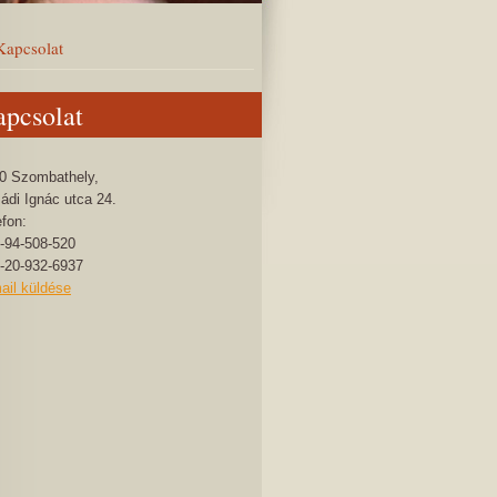
Kapcsolat
pcsolat
0 Szombathely,
ádi Ignác utca 24.
efon:
-94-508-520
-20-932-6937
ail küldése