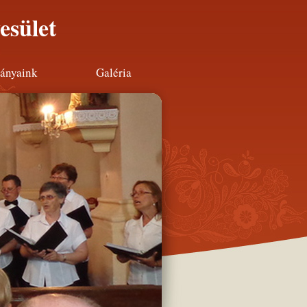
esület
ányaink
Galéria