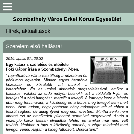
Keresés
Szombathely Város Erkel Kórus Egyesület
Bemutatkozás
Hírek, aktualitások
Hírek, aktualitások
Szerelem első hallásra!
Karnagyaink
2016. április 07., 20:52
Egy katarzis születése és utóélete
Foki Gábor írása a Szombathelyi 7-ben.
Kórustagok
"
Tapinthatóvá vált a feszültség a nézőtéren és
pódiumon egyaránt. Minden egyes harmónia
közelebb és közelebb vitt minket a
Kiadványaink
katarzishoz. És az utolsó akkordok megszólalásával, amikor a
basszus, valahol az erdő mélyén beénekli azt a földalatti F-jét, és
beteljesíti a záró hangzást, megállt a levegő. A karnagy keze a leintés
után még fennmaradt, a közönség és a kórus még levegőt sem mert
Galéria
venni. Nem tudom, hogy pontosan hány másodperc telt el ebben a
feszültségben, de addig ilyent még nem éreztem. Mintha senki nem
akarná ezt az emelkedett pillanatot semmivel megzavarni. Aztán a
Kapcsolat
vezénylő karok lassan elindultak lefelé, és amikor már nem volt
tovább, kirobban a taps a közönség soraiból, s végre mindenki mert
levegőt venni. Rajtam a hideg futkosott. Borsóztam.
"