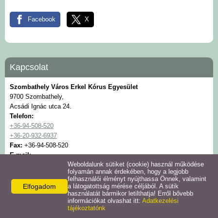
Facebook
X
Kapcsolat
Szombathely Város Erkel Kórus Egyesület
9700 Szombathely,
Acsádi Ignác utca 24.
Telefon:
+36-94-508-520
+36-20-932-6937
Fax:
+36-94-508-520
E-mail:
Weboldalunk sütiket (cookie) használ működése
vanettbt@t-online.hu
folyamán annak érdekében, hogy a legjobb
felhasználói élményt nyújthassa Önnek, valamint
Elfogadom
a látogatottság mérése céljából. A sütik
© 2026 - Szombathely Város Erkel Kórus Egyesület
használatát bármikor letilthatja! Erről bővebb
információkat olvashat itt:
Adatkezelési
Adatkezelési tájékoztató
Oldal információk
Impresszum
tájékoztatónk
Szombathely Város Erkel Kórus Egyesület